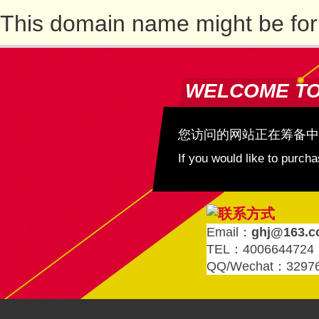
This domain name might be for
WELCOME T
您访问的网站正在筹备中
If you would like to purc
Email：
ghj@163.
TEL：4006644724
QQ/Wechat：3297